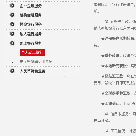
或删除网上银行注册账户
企业金融服务
单。
机构金融服务
（3）转账与汇款：通过
投资银行服务
他人新加坡分行账户之间
私人银行服务
★注册账户活期转账
网上银行服务
费。
个人网上银行
★对外转账
：转账至
电子密码器使用介绍
★本地新元转账
：实
人民币特色业务
★预结汇汇款
：您汇
民币，最快当日即可到账
★全球多币种汇款
：
★工银速汇
：工商银
（4）信用卡服务：网上
自助还款。
（5）工银信使：对您账