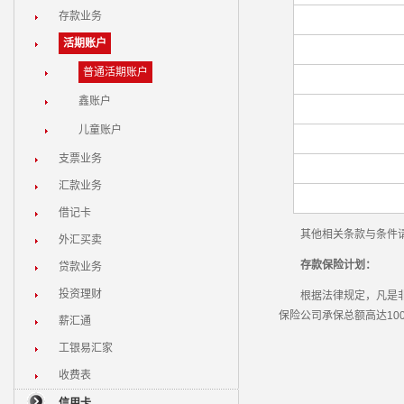
存款业务
活期账户
普通活期账户
鑫账户
儿童账户
支票业务
汇款业务
借记卡
其他相关条款与条件请查
外汇买卖
存款保险计划：
贷款业务
投资理财
根据法律规定，凡是非银
保险公司承保总额高达10
薪汇通
工银易汇家
收费表
信用卡