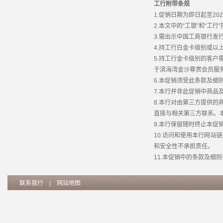
工行附带条规
1.促销日期为即日起至202
2.本文中的“工银”和“工
3.需出示中国工商银行发
4.持工行白金卡级别或以
5.持工行金卡级别的客
于滨海湾金沙尊赏会员服务
6.本促销须受此条款及细
7.本行并非此促销中商品
8.本行对由第三方提供
直接与相关第三方联系。
9.本行保留随时终止本
10.访问和使用本行网
和安全性不承担责任。
11.本促销中的条款及细
联系我行
|
网站地图