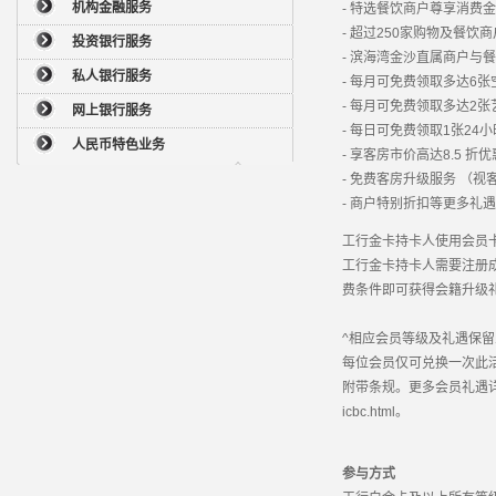
机构金融服务
- 特选餐饮商户尊享消费
- 超过250家购物及餐
投资银行服务
- 滨海湾金沙直属商户与
私人银行服务
- 每月可免费领取多达6
- 每月可免费领取多达2
网上银行服务
- 每日可免费领取1张2
人民币特色业务
- 享客房市价高达8.5 折优
- 免费客房升级服务 （
- 商户特别折扣等更多礼遇
工行金卡持卡人使用会员
工行金卡持卡人需要注册
费条件即可获得会籍升级
^相应会员等级及礼遇保
每位会员仅可兑换一次此
附带条规。更多会员礼遇详情，请查阅htt
icbc.html。
参与方式